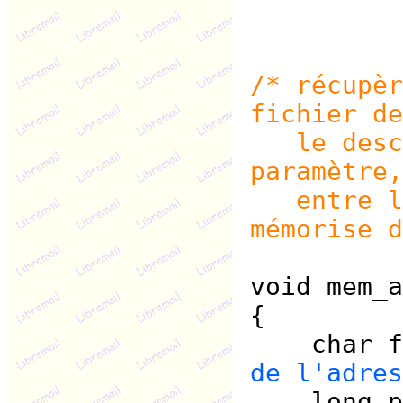
/* récupèr
fichier de
le descri
paramètre,
entre les
mémorise d
void mem_a
{
char fi
de l'adres
long