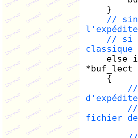
}
// sin
l'expédite
// si 
classique
else if 
*buf_lect 
{
//
d'expédite
//
fichier de
//