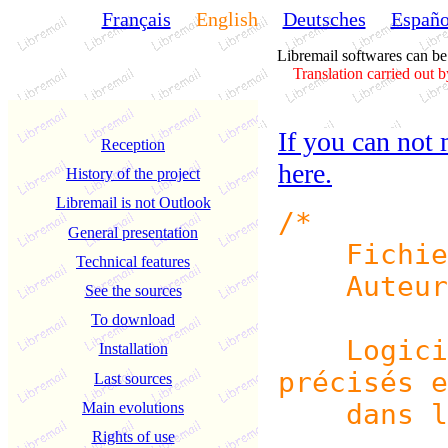
Français
English
Deutsches
Españo
Libremail softwares can b
Translation carried out b
If you can not 
Reception
here.
History of the project
Libremail is not Outlook
/*
General presentation
Fichier 
Technical features
Auteur B
See the sources
To download
Logiciel 
Installation
précisés e
Last sources
dans le 
Main evolutions
Rights of use