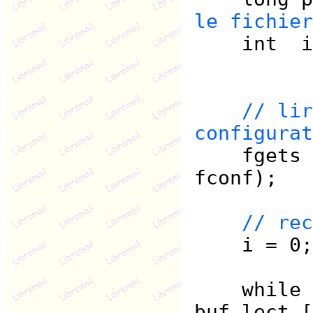
le fichier
int
// lir
configurat
fgets (b
fconf);
// rec
i = 0;
while (b
buf_lect [