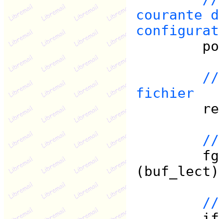
courante d
configurat
posit =
//
fichier
rewind
//
fgets (
(buf_lect)
//
if (*buf