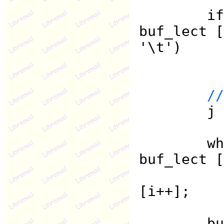
if (buf
buf_lect [
'\t')
i+
//
j = 
while (
buf_lect [
bufadr
[i++];
bufadr