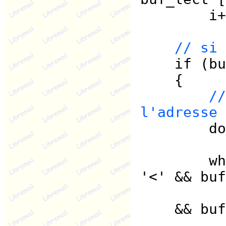
i++
// si 
if (buf_
{
//
l'adresse 
do
i-
while (
'<' && buf
&& buf_l