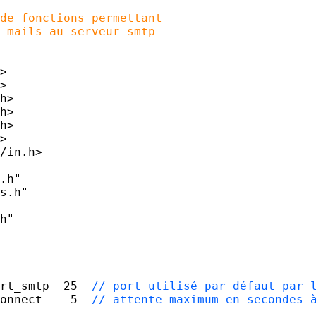
 fonctions permettant
ails au serveur smtp
>
>
h>
h>
h>
>
/in.h>
.h"
s.h"
h"
port_smtp 25
// port utilisé par défaut par 
t_connect 5
// attente maximum en secondes 