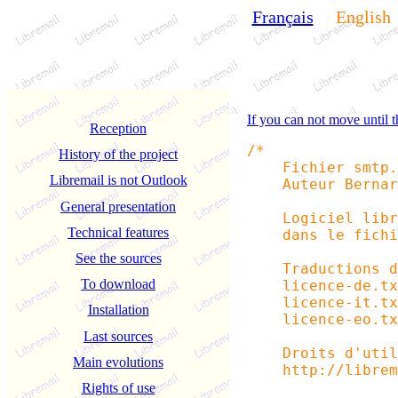
Français
English
If you can not move until t
Reception
/*
History of the project
Fichier smtp.
Libremail is not Outlook
Auteur Bernard
General presentation
Logiciel libre,
Technical features
dans le fichier
See the sources
Traductions des
To download
licence-de.txt 
licence-it.txt 
Installation
licence-eo.txt 
Last sources
Droits d'utilis
Main evolutions
http://libremai
Rights of use