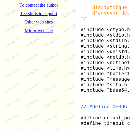
To contact the author
Bibliothèque de
d'envoyer des m
Tee-shirts to support
*/
Other web sites
#include <ctype.h
Mirror web site
#include <stdio.h
#include <stdlib.
#include <string.
#include <unistd.
#include <netdb.h
#include <netinet
#include <time.h>
#include "buflect
#include "message
#include "smtp.h"
#include "base64.
// #define DEBUG
#define defaut_
#define timeou